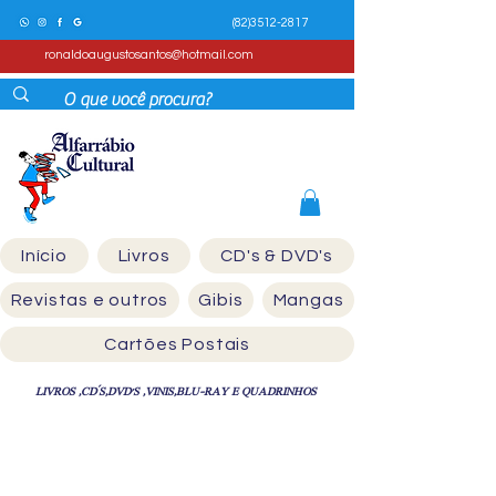
(82)3512-2817
ronaldoaugustosantos@hotmail.com
Início
Livros
CD's & DVD's
Revistas e outros
Gibis
Mangas
Cartões Postais
LIVROS ,CD´S,DVD'S ,VINIS,BLU-RAY E QUADRINHOS