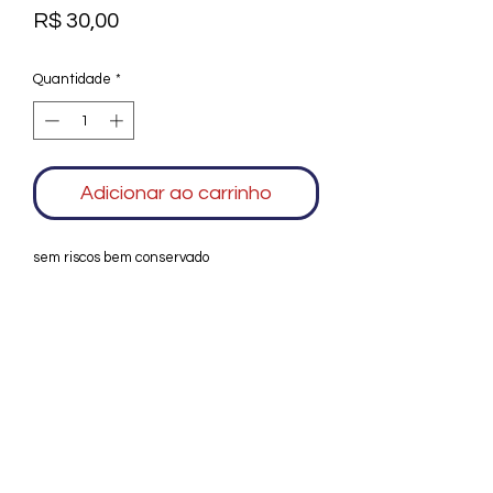
Preço
R$ 30,00
Quantidade
*
Adicionar ao carrinho
sem riscos bem conservado
Agradecemos seu interesse no Alfarrábio
Cultural. Para mais informações sobre
compras do nosso catálogo, doação ou
vendas de itens, entre em contato
conosco. Aguardamos seu contato. Será
um prazer esclarecer as suas dúvidas.