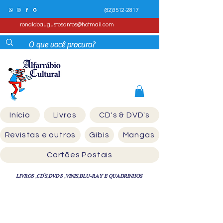
(82)3512-2817
ronaldoaugustosantos@hotmail.com
Início
Livros
CD's & DVD's
Revistas e outros
Gibis
Mangas
Cartões Postais
LIVROS ,CD´S,DVD'S ,VINIS,BLU-RAY E QUADRINHOS