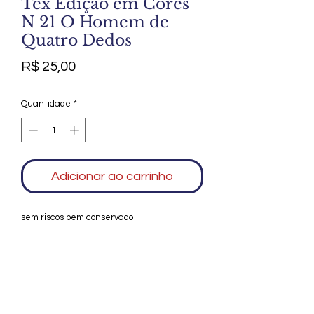
Tex Edição em Cores
N 21 O Homem de
Quatro Dedos
Preço
R$ 25,00
Quantidade
*
Adicionar ao carrinho
sem riscos bem conservado
Agradecemos seu interesse no Alfarrábio
Cultural. Para mais informações sobre
compras do nosso catálogo, doação ou