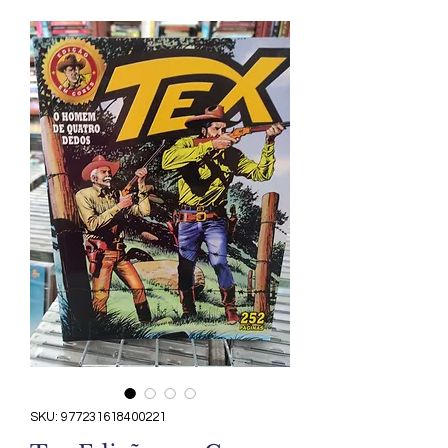
SKU: 977231618400221