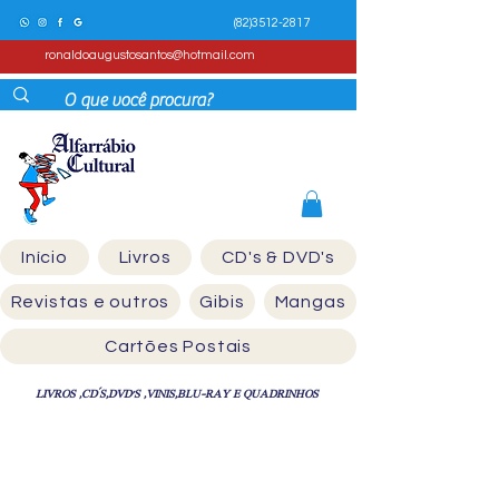
(82)3512-2817
ronaldoaugustosantos@hotmail.com
Início
Livros
CD's & DVD's
Revistas e outros
Gibis
Mangas
Cartões Postais
LIVROS ,CD´S,DVD'S ,VINIS,BLU-RAY E QUADRINHOS