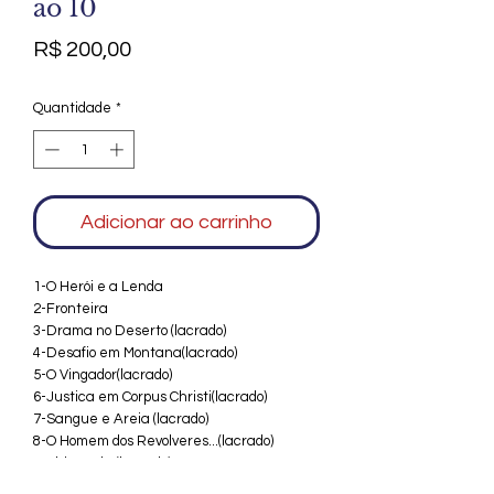
ao 10
Preço
R$ 200,00
Quantidade
*
Adicionar ao carrinho
1-O Herói e a Lenda
2-Fronteira
3-Drama no Deserto (lacrado)
4-Desafio em Montana(lacrado)
5-O Vingador(lacrado)
6-Justica em Corpus Christi(lacrado)
7-Sangue e Areia (lacrado)
8-O Homem dos Revolveres...(lacrado)
9-Chicotada (lacrado)
10-A Última Missão