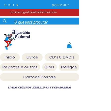
(82)3512-2817
ronaldoaugustosantos@hotmail.com
Início
Livros
CD's & DVD's
Revistas e outros
Gibis
Mangas
Cartões Postais
LIVROS ,CD´S,DVD'S ,VINIS,BLU-RAY E QUADRINHOS