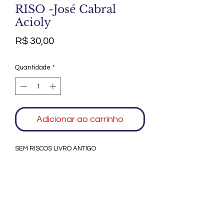
RISO -José Cabral
Acioly
Preço
R$ 30,00
Quantidade
*
Adicionar ao carrinho
SEM RISCOS LIVRO ANTIGO
Agradecemos seu interesse no Alfarrábio
Cultural. Para mais informações sobre
compras do nosso catálogo, doação ou
vendas de itens, entre em contato