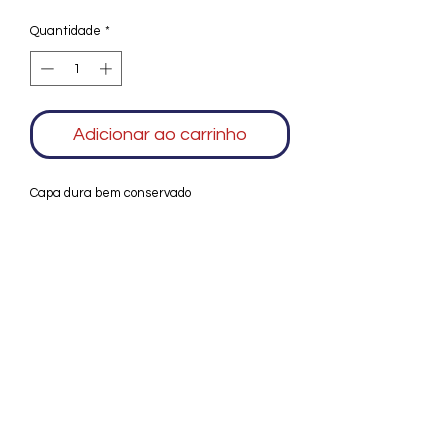
Quantidade
*
Adicionar ao carrinho
Capa dura bem conservado
Agradecemos seu interesse no Alfarrábio
Cultural. Para mais informações sobre
compras do nosso catálogo, doação ou
vendas de itens, entre em contato
conosco. Aguardamos seu contato. Será
um prazer esclarecer as suas dúvidas.