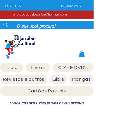
(82)3512-2817
ronaldoaugustosantos@hotmail.com
Início
Livros
CD's & DVD's
Revistas e outros
Gibis
Mangas
Cartões Postais
LIVROS ,CD´S,DVD'S ,VINIS,BLU-RAY E QUADRINHOS