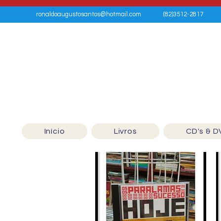
ronaldoaugustosantos@hotmail.com
(82)3512-2817
Início
Livros
CD's & D