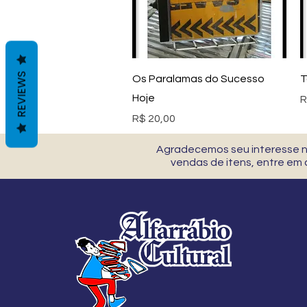
Visualização rápida
REVIEWS
Os Paralamas do Sucesso
T
Hoje
P
R
Preço
R$ 20,00
Agradecemos seu interesse no
vendas de itens, entre em