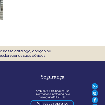
m
 do nosso catálogo, doação ou
sclarecer as suas dúvidas.
Segurança
Ambiente 100% Seguro. Sua
informação é protegida pela
criptografia SSL 256-bit.
Políticas de segurança