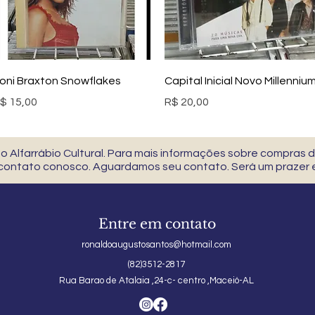
Visualização rápida
Visualização rápida
oni Braxton Snowflakes
Capital Inicial Novo Millenniu
reço
Preço
$ 15,00
R$ 20,00
 Alfarrábio Cultural. Para mais informações sobre compras
 contato conosco. Aguardamos seu contato. Será um prazer e
Entre em contato
ronaldoaugustosantos@hotmail.com
(82)3512-2817
Rua Barao de Atalaia ,24-c- centro ,Maceió-AL