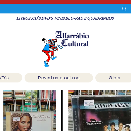
LIVROS ,CD´S,DVD'S ,VINIS,BLU-RAY E QUADRINHOS
VD's
Revistas e outros
Gibis