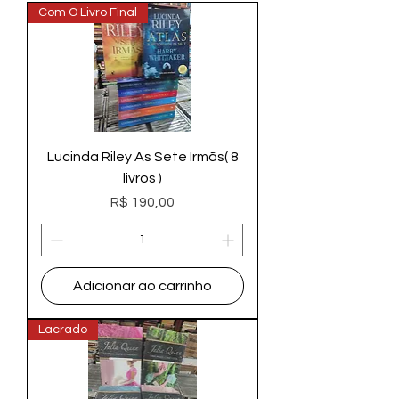
Com O Livro Final
Lucinda Riley As Sete Irmãs( 8
livros )
Preço
R$ 190,00
Adicionar ao carrinho
Lacrado