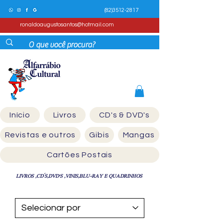
(82)3512-2817
ronaldoaugustosantos@hotmail.com
Início
Livros
CD's & DVD's
Revistas e outros
Gibis
Mangas
Cartões Postais
LIVROS ,CD´S,DVD'S ,VINIS,BLU-RAY E QUADRINHOS