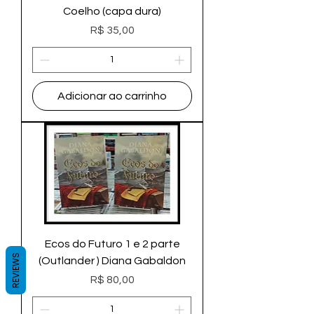
Coelho (capa dura)
Preço
R$ 35,00
Adicionar ao carrinho
Ecos do Futuro 1 e 2 parte
REVIEWS
(Outlander ) Diana Gabaldon
Preço
R$ 80,00