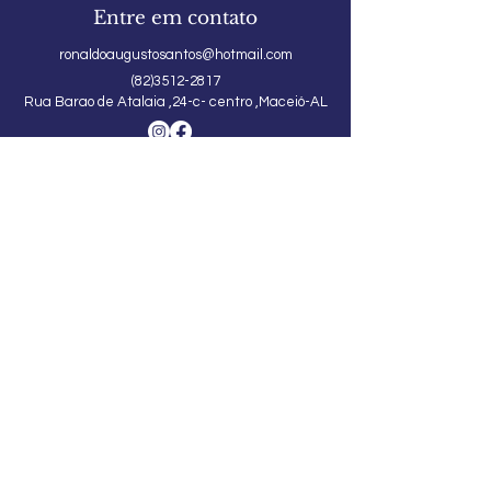
Entre em contato
ronaldoaugustosantos@hotmail.com
(82)3512-2817
Rua Barao de Atalaia ,24-c- centro ,Maceió-AL
Segurança
Ambiente 100% Seguro. Sua informação
é protegida pela criptografia SSL 256-bit.
Políticas de segurança
Políticas da Loja
©2020 por alfarrábio cultural. CNPJ:
55.068.418
/0001-22