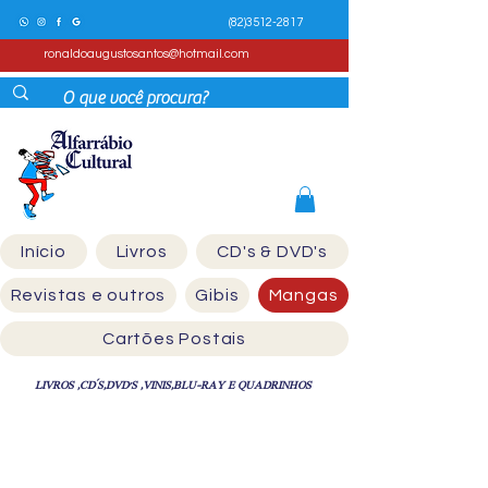
(82)3512-2817
ronaldoaugustosantos@hotmail.com
Início
Livros
CD's & DVD's
Revistas e outros
Gibis
Mangas
Cartões Postais
LIVROS ,CD´S,DVD'S ,VINIS,BLU-RAY E QUADRINHOS