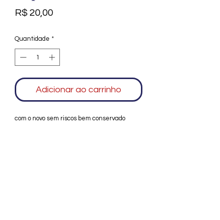
Preço
R$ 20,00
Quantidade
*
Adicionar ao carrinho
com o novo sem riscos bem conservado
Agradecemos seu interesse no Alfarrábio
Cultural. Para mais informações sobre
compras do nosso catálogo, doação ou
vendas de itens, entre em contato
conosco. Aguardamos seu contato. Será
um prazer esclarecer as suas dúvidas.