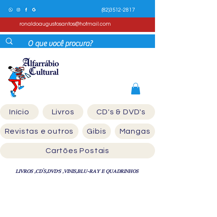
(82)3512-2817
ronaldoaugustosantos@hotmail.com
Início
Livros
CD's & DVD's
Revistas e outros
Gibis
Mangas
Cartões Postais
LIVROS ,CD´S,DVD'S ,VINIS,BLU-RAY E QUADRINHOS