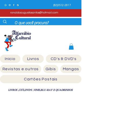
(82)3512-2817
ronaldoaugustosantos@hotmail.com
Início
Livros
CD's & DVD's
Revistas e outros
Gibis
Mangas
Cartões Postais
LIVROS ,CD´S,DVD'S ,VINIS,BLU-RAY E QUADRINHOS