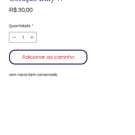
Preço
R$ 30,00
Quantidade
*
Adicionar ao carrinho
sem riscos bem conservado
Agradecemos seu interesse no Alfarrábio
Cultural. Para mais informações sobre
compras do nosso catálogo, doação ou
vendas de itens, entre em contato
conosco. Aguardamos seu contato. Será
um prazer esclarecer as suas dúvidas.