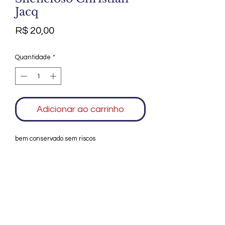
Jacq
Preço
R$ 20,00
Quantidade
*
Adicionar ao carrinho
bem conservado sem riscos
Agradecemos seu interesse no Alfarrábio
Cultural. Para mais informações sobre
compras do nosso catálogo, doação ou
vendas de itens, entre em contato
conosco. Aguardamos seu contato. Será
um prazer esclarecer as suas dúvidas.