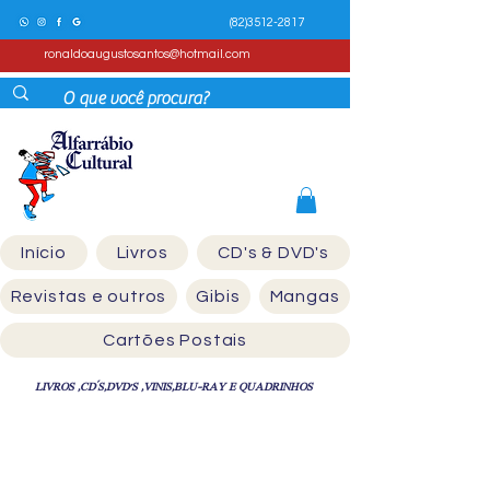
(82)3512-2817
ronaldoaugustosantos@hotmail.com
Início
Livros
CD's & DVD's
Revistas e outros
Gibis
Mangas
Cartões Postais
LIVROS ,CD´S,DVD'S ,VINIS,BLU-RAY E QUADRINHOS