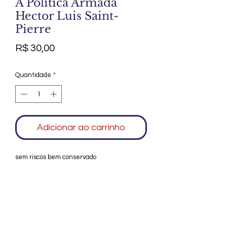
A Política Armada
Hector Luis Saint-
Pierre
Preço
R$ 30,00
Quantidade
*
Adicionar ao carrinho
sem riscos bem conservado
Agradecemos seu interesse no Alfarrábio
Cultural. Para mais informações sobre
compras do nosso catálogo, doação ou