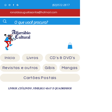
(82)3512-2817
ronaldoaugustosantos@hotmail.com
Início
Livros
CD's & DVD's
Revistas e outros
Gibis
Mangas
Cartões Postais
LIVROS ,CD´S,DVD'S ,VINIS,BLU-RAY E QUADRINHOS