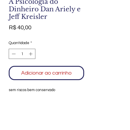
A Psicologia do
Dinheiro Dan Ariely e
Jeff Kreisler
Preço
R$ 40,00
Quantidade
*
Adicionar ao carrinho
sem riscos bem conservado
Agradecemos seu interesse no Alfarrábio
Cultural. Para mais informações sobre
compras do nosso catálogo, doação ou