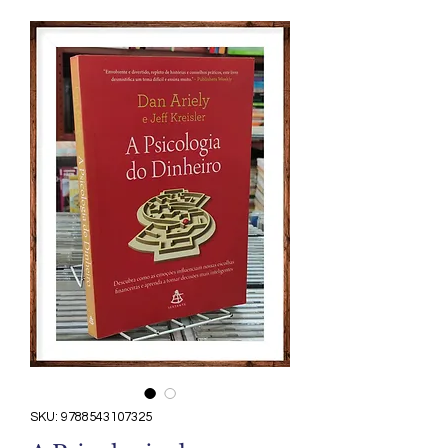
SKU: 9788543107325