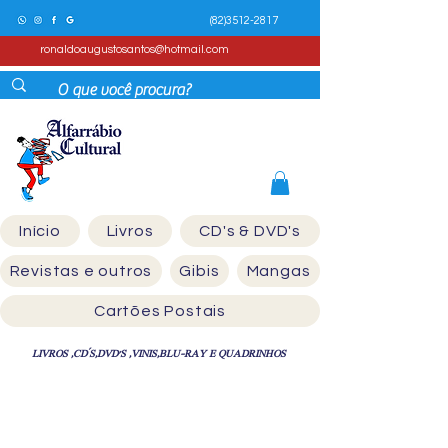
(82)3512-2817
ronaldoaugustosantos@hotmail.com
Início
Livros
CD's & DVD's
Revistas e outros
Gibis
Mangas
Cartões Postais
LIVROS ,CD´S,DVD'S ,VINIS,BLU-RAY E QUADRINHOS