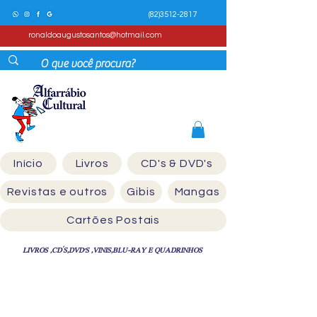
(82)3512-2817
ronaldoaugustosantos@hotmail.com
Início
Livros
CD's & DVD's
Revistas e outros
Gibis
Mangas
Cartões Postais
LIVROS ,CD´S,DVD'S ,VINIS,BLU-RAY E QUADRINHOS