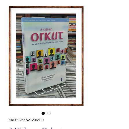
SKU: 9788523206819