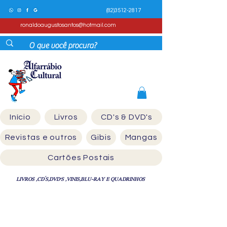
(82)3512-2817
ronaldoaugustosantos@hotmail.com
Início
Livros
CD's & DVD's
Revistas e outros
Gibis
Mangas
Cartões Postais
LIVROS ,CD´S,DVD'S ,VINIS,BLU-RAY E QUADRINHOS