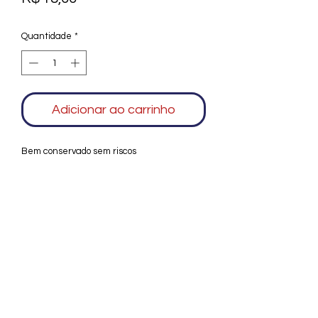
Quantidade
*
Adicionar ao carrinho
Bem conservado sem riscos
Agradecemos seu interesse no Alfarrábio
Cultural. Para mais informações sobre
compras do nosso catálogo, doação ou
vendas de itens, entre em contato
conosco. Aguardamos seu contato. Será
um prazer esclarecer as suas dúvidas.