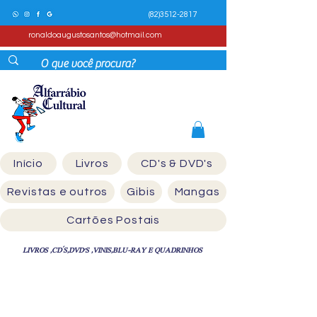
(82)3512-2817
ronaldoaugustosantos@hotmail.com
Início
Livros
CD's & DVD's
Revistas e outros
Gibis
Mangas
Cartões Postais
LIVROS ,CD´S,DVD'S ,VINIS,BLU-RAY E QUADRINHOS