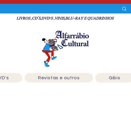
LIVROS ,CD´S,DVD'S ,VINIS,BLU-RAY E QUADRINHOS
VD's
Revistas e outros
Gibis