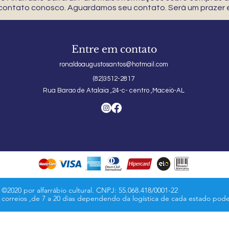
 contato conosco. Aguardamos seu contato. Será um prazer e
Entre em contato
ronaldoaugustosantos@hotmail.com
(82)3512-2817
Rua Barao de Atalaia ,24-c- centro ,Maceió-AL
©2020 por alfarrábio cultural. CNPJ: 55.068.418/0001-22
s correios ,de 7 a 20 dias dependendo da logística de cada estado pod