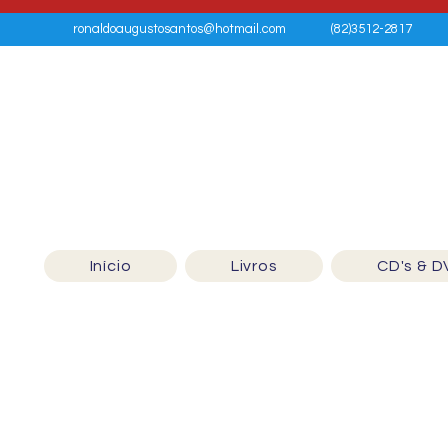
ronaldoaugustosantos@hotmail.com
(82)3512-2817
Início
Livros
CD's & D