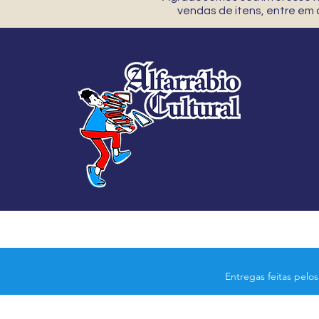
vendas de itens, entre em
Entregas feitas pelo