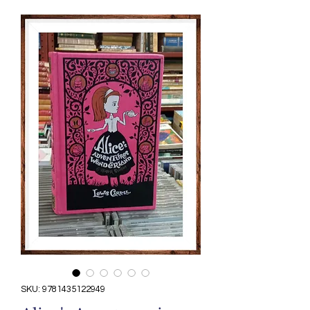
SKU: 9781435122949