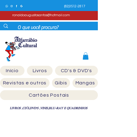
(82)3512-2817
ronaldoaugustosantos@hotmail.com
Início
Livros
CD's & DVD's
Revistas e outros
Gibis
Mangas
Cartões Postais
LIVROS ,CD´S,DVD'S ,VINIS,BLU-RAY E QUADRINHOS