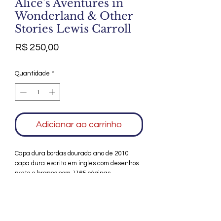
Alice's Aventures in
Wonderland & Other
Stories Lewis Carroll
Preço
R$ 250,00
Quantidade
*
Adicionar ao carrinho
Capa dura bordas dourada ano de 2010
capa dura escrito em ingles com desenhos
preto e branco com 1165 páginas
Agradecemos seu interesse no Alfarrábio