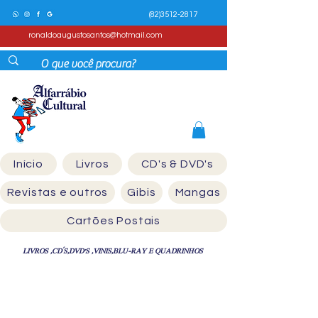
(82)3512-2817
ronaldoaugustosantos@hotmail.com
Início
Livros
CD's & DVD's
Revistas e outros
Gibis
Mangas
Cartões Postais
LIVROS ,CD´S,DVD'S ,VINIS,BLU-RAY E QUADRINHOS