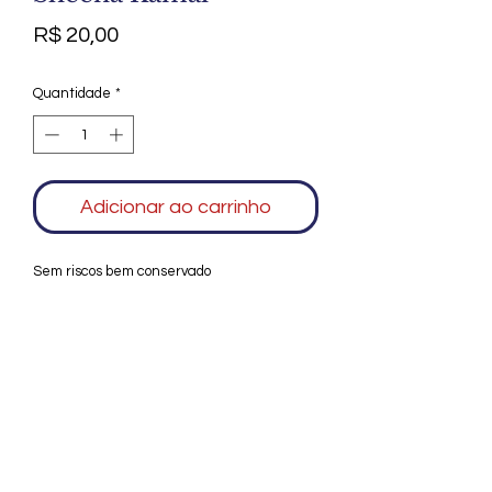
Preço
R$ 20,00
Quantidade
*
Adicionar ao carrinho
Sem riscos bem conservado
Agradecemos seu interesse no Alfarrábio
Cultural. Para mais informações sobre
compras do nosso catálogo, doação ou
vendas de itens, entre em contato
conosco. Aguardamos seu contato. Será
um prazer esclarecer as suas dúvidas.