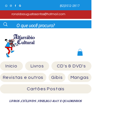
(82)3512-2817
ronaldoaugustosantos@hotmail.com
Início
Livros
CD's & DVD's
Revistas e outros
Gibis
Mangas
Cartões Postais
LIVROS ,CD´S,DVD'S ,VINIS,BLU-RAY E QUADRINHOS