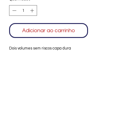
Adicionar ao carrinho
Dois volumes sem riscos capa dura
Agradecemos seu interesse no Alfarrábio
Cultural. Para mais informações sobre
compras do nosso catálogo, doação ou
vendas de itens, entre em contato
conosco. Aguardamos seu contato. Será
um prazer esclarecer as suas dúvidas.