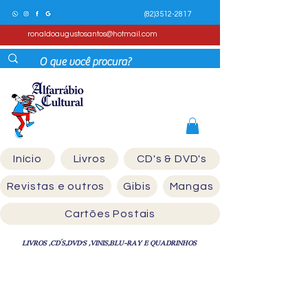
(82)3512-2817
ronaldoaugustosantos@hotmail.com
Início
Livros
CD's & DVD's
Revistas e outros
Gibis
Mangas
Cartões Postais
LIVROS ,CD´S,DVD'S ,VINIS,BLU-RAY E QUADRINHOS