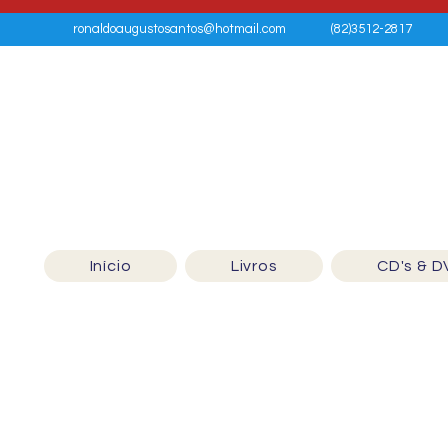
ronaldoaugustosantos@hotmail.com
(82)3512-2817
Início
Livros
CD's & D