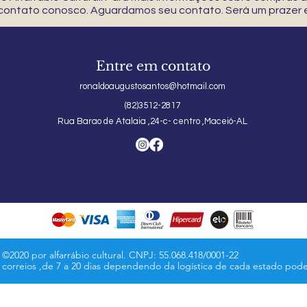
 contato conosco. Aguardamos seu contato. Será um prazer e
Entre em contato
ronaldoaugustosantos@hotmail.com
(82)3512-2817
Rua Barao de Atalaia ,24-c- centro ,Maceió-AL
©2020 por alfarrábio cultural. CNPJ: 55.068.418/0001-22
s correios ,de 7 a 20 dias dependendo da logística de cada estado pod