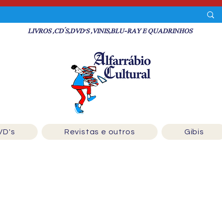
LIVROS ,CD´S,DVD'S ,VINIS,BLU-RAY E QUADRINHOS
VD's
Revistas e outros
Gibis