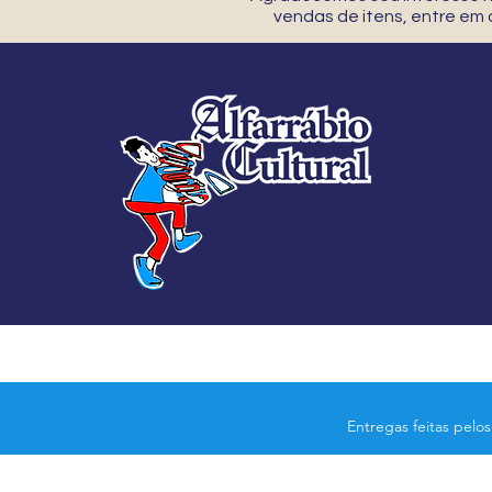
vendas de itens, entre em
Entregas feitas pelo