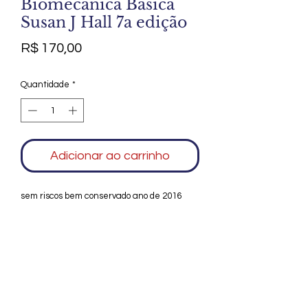
Biomecânica Básica
Susan J Hall 7a edição
Preço
R$ 170,00
Quantidade
*
Adicionar ao carrinho
sem riscos bem conservado ano de 2016
Agradecemos seu interesse no Alfarrábio
Cultural. Para mais informações sobre
compras do nosso catálogo, doação ou
vendas de itens, entre em contato
conosco. Aguardamos seu contato. Será