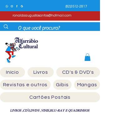
(82)3512-2817
ronaldoaugustosantos@hotmail.com
Início
Livros
CD's & DVD's
Revistas e outros
Gibis
Mangas
Cartões Postais
LIVROS ,CD´S,DVD'S ,VINIS,BLU-RAY E QUADRINHOS