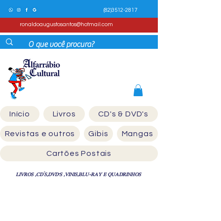
(82)3512-2817
ronaldoaugustosantos@hotmail.com
Início
Livros
CD's & DVD's
Revistas e outros
Gibis
Mangas
Cartões Postais
LIVROS ,CD´S,DVD'S ,VINIS,BLU-RAY E QUADRINHOS