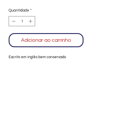
Quantidade
*
Adicionar ao carrinho
Escrito em inglês bem conservado
Agradecemos seu interesse no Alfarrábio
Cultural. Para mais informações sobre
compras do nosso catálogo, doação ou
vendas de itens, entre em contato
conosco. Aguardamos seu contato. Será
um prazer esclarecer as suas dúvidas.