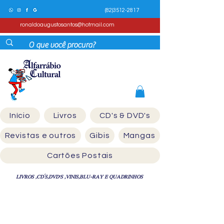
(82)3512-2817
ronaldoaugustosantos@hotmail.com
Início
Livros
CD's & DVD's
Revistas e outros
Gibis
Mangas
Cartões Postais
LIVROS ,CD´S,DVD'S ,VINIS,BLU-RAY E QUADRINHOS