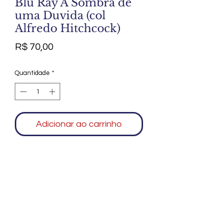
Blu Ray A Sombra de
uma Duvida (col
Alfredo Hitchcock)
Preço
R$ 70,00
Quantidade
*
Adicionar ao carrinho
Agradecemos seu interesse no Alfarrábio
Cultural. Para mais informações sobre
compras do nosso catálogo, doação ou
vendas de itens, entre em contato
conosco. Aguardamos seu contato. Será
um prazer esclarecer as suas dúvidas.