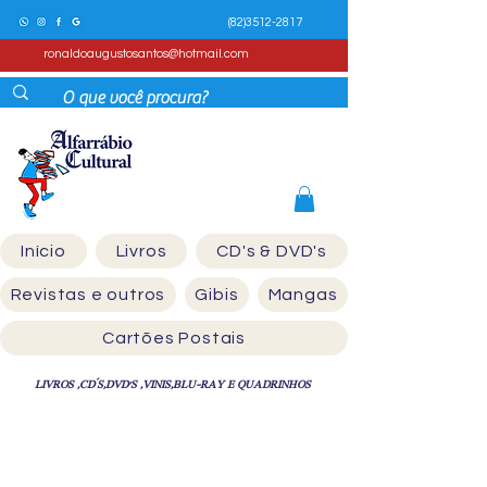
(82)3512-2817
ronaldoaugustosantos@hotmail.com
Início
Livros
CD's & DVD's
Revistas e outros
Gibis
Mangas
Cartões Postais
LIVROS ,CD´S,DVD'S ,VINIS,BLU-RAY E QUADRINHOS