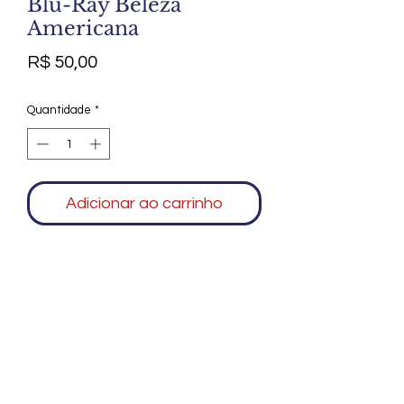
Blu-Ray Beleza
Americana
Preço
R$ 50,00
Quantidade
*
Adicionar ao carrinho
Agradecemos seu interesse no Alfarrábio
Cultural. Para mais informações sobre
compras do nosso catálogo, doação ou
vendas de itens, entre em contato
conosco. Aguardamos seu contato. Será
um prazer esclarecer as suas dúvidas.