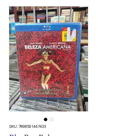
SKU: 7898591447433