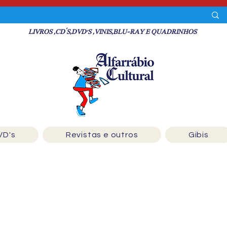
LIVROS ,CD´S,DVD'S ,VINIS,BLU-RAY E QUADRINHOS
VD's
Revistas e outros
Gibis