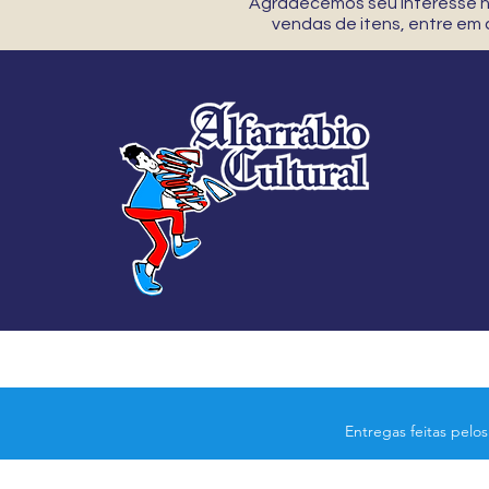
Agradecemos seu interesse no
vendas de itens, entre em
Entregas feitas pelo