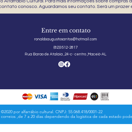
 Alfarrábio Cultural. Para mais informações sobre compras
 contato conosco. Aguardamos seu contato. Será um prazer e
Entre em contato
ronaldoaugustosantos@hotmail.com
(82)3512-2817
Rua Barao de Atalaia ,24-c- centro ,Maceió-AL
©2020 por alfarrábio cultural. CNPJ: 55.068.418/0001-22
s correios ,de 7 a 20 dias dependendo da logística de cada estado pod