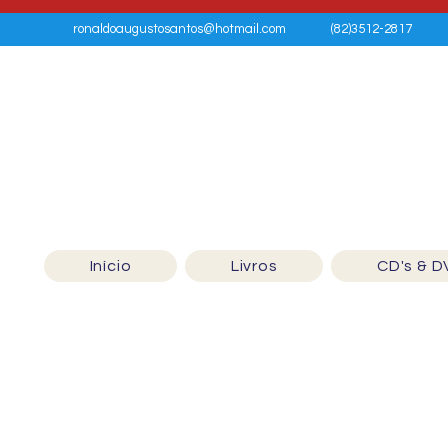
ronaldoaugustosantos@hotmail.com
(82)3512-2817
Início
Livros
CD's & D