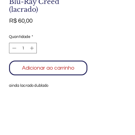
Blu-Ray Creed
(lacrado)
Preço
R$ 60,00
Quantidade
*
Adicionar ao carrinho
ainda lacrado dublado
Agradecemos seu interesse no Alfarrábio
Cultural. Para mais informações sobre
compras do nosso catálogo, doação ou
vendas de itens, entre em contato
conosco. Aguardamos seu contato. Será