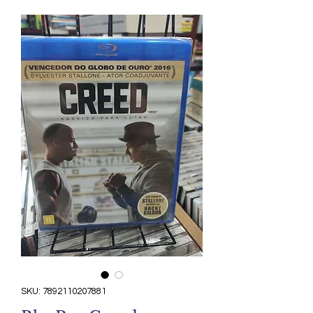
SKU: 7892110207881