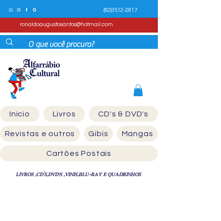
(82)3512-2817
ronaldoaugustosantos@hotmail.com
Início
Livros
CD's & DVD's
Revistas e outros
Gibis
Mangas
Cartões Postais
LIVROS ,CD´S,DVD'S ,VINIS,BLU-RAY E QUADRINHOS