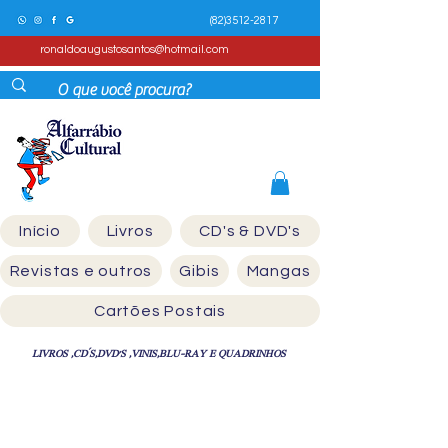
(82)3512-2817
ronaldoaugustosantos@hotmail.com
Início
Livros
CD's & DVD's
Revistas e outros
Gibis
Mangas
Cartões Postais
LIVROS ,CD´S,DVD'S ,VINIS,BLU-RAY E QUADRINHOS