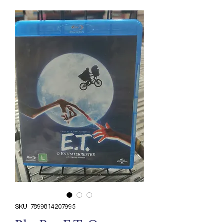
SKU: 7899814207995