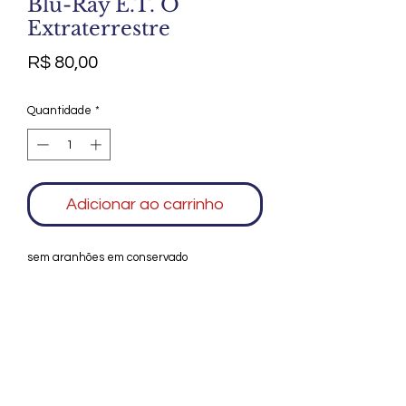
Blu-Ray E.T. O
Extraterrestre
Preço
R$ 80,00
Quantidade
*
Adicionar ao carrinho
sem aranhões em conservado
Agradecemos seu interesse no Alfarrábio
Cultural. Para mais informações sobre
compras do nosso catálogo, doação ou
vendas de itens, entre em contato
conosco. Aguardamos seu contato. Será