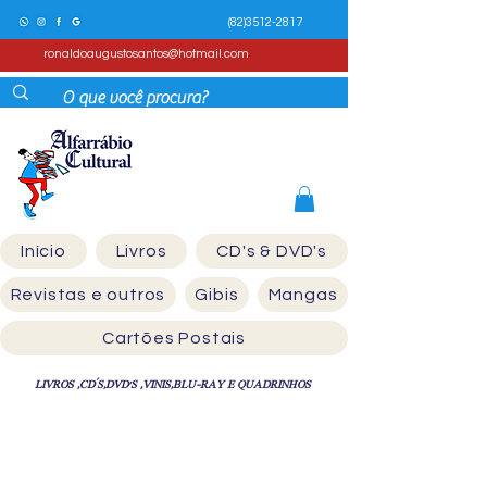
(82)3512-2817
ronaldoaugustosantos@hotmail.com
Início
Livros
CD's & DVD's
Revistas e outros
Gibis
Mangas
Cartões Postais
LIVROS ,CD´S,DVD'S ,VINIS,BLU-RAY E QUADRINHOS