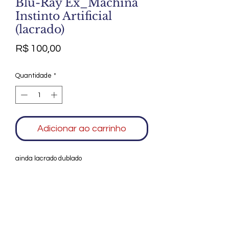
Blu-Ray Ex_Machina
Instinto Artificial
(lacrado)
Preço
R$ 100,00
Quantidade
*
Adicionar ao carrinho
ainda lacrado dublado
Agradecemos seu interesse no Alfarrábio
Cultural. Para mais informações sobre
compras do nosso catálogo, doação ou