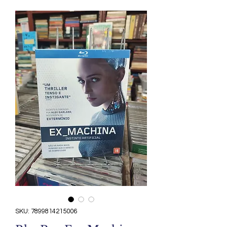
SKU: 7899814215006