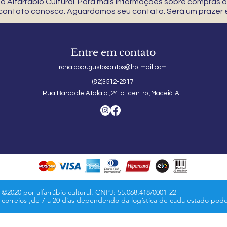
 Alfarrábio Cultural. Para mais informações sobre compras
 contato conosco. Aguardamos seu contato. Será um prazer e
Entre em contato
ronaldoaugustosantos@hotmail.com
(82)3512-2817
Rua Barao de Atalaia ,24-c- centro ,Maceió-AL
©2020 por alfarrábio cultural. CNPJ: 55.068.418/0001-22
s correios ,de 7 a 20 dias dependendo da logística de cada estado pod