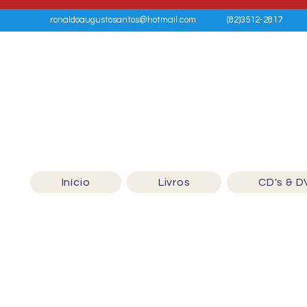
ronaldoaugustosantos@hotmail.com
(82)3512-2817
Início
Livros
CD's & D