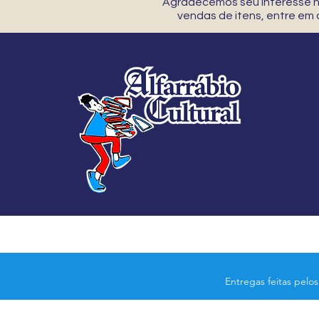
Agradecemos seu interesse no
vendas de itens, entre em
Entregas feitas pelo