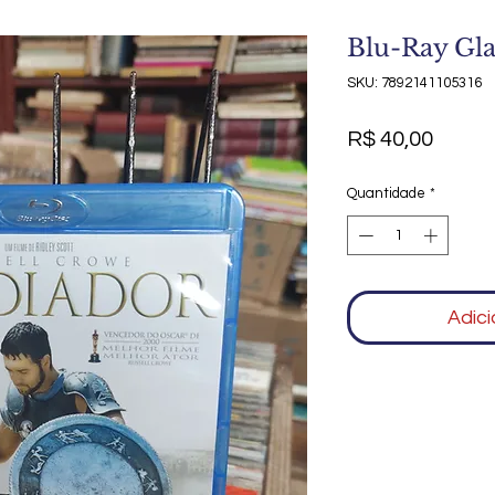
Blu-Ray Gl
SKU: 7892141105316
Preço
R$ 40,00
Quantidade
*
Adici