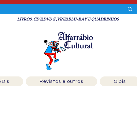
LIVROS ,CD´S,DVD'S ,VINIS,BLU-RAY E QUADRINHOS
VD's
Revistas e outros
Gibis