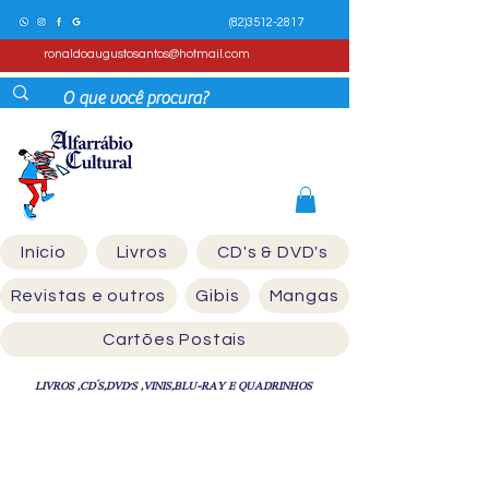
(82)3512-2817
ronaldoaugustosantos@hotmail.com
Início
Livros
CD's & DVD's
Revistas e outros
Gibis
Mangas
Cartões Postais
LIVROS ,CD´S,DVD'S ,VINIS,BLU-RAY E QUADRINHOS