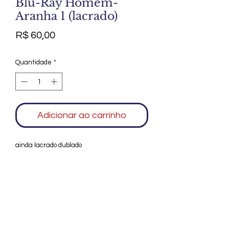
Blu-Ray Homem-
Aranha 1 (lacrado)
Preço
R$ 60,00
Quantidade
*
Adicionar ao carrinho
ainda lacrado dublado
Agradecemos seu interesse no Alfarrábio
Cultural. Para mais informações sobre
compras do nosso catálogo, doação ou
vendas de itens, entre em contato
conosco. Aguardamos seu contato. Será