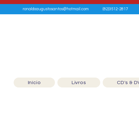
ronaldoaugustosantos@hotmail.com
(82)3512-2817
Início
Livros
CD's & D