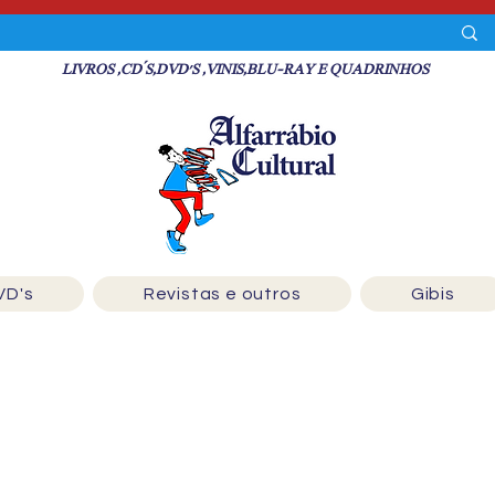
LIVROS ,CD´S,DVD'S ,VINIS,BLU-RAY E QUADRINHOS
VD's
Revistas e outros
Gibis