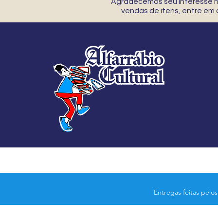
Agradecemos seu interesse no
vendas de itens, entre em
Entregas feitas pelo