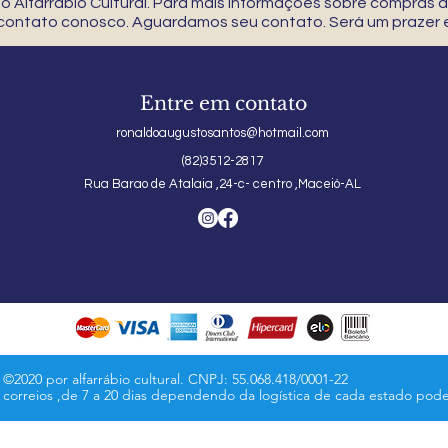
 Alfarrábio Cultural. Para mais informações sobre compras
 contato conosco. Aguardamos seu contato. Será um prazer e
Entre em contato
ronaldoaugustosantos@hotmail.com
(82)3512-2817
Rua Barao de Atalaia ,24-c- centro ,Maceió-AL
©2020 por alfarrábio cultural. CNPJ: 55.068.418/0001-22
s correios ,de 7 a 20 dias dependendo da logística de cada estado pod