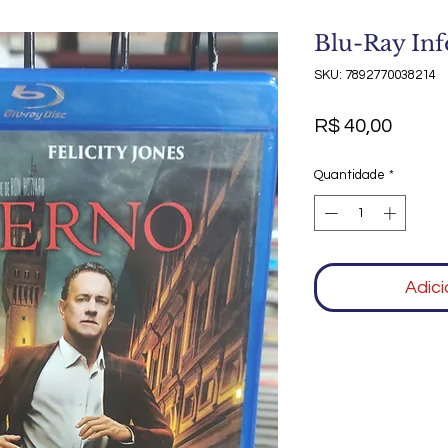
Blu-Ray In
SKU: 7892770038214
Preço
R$ 40,00
Quantidade
*
Adici