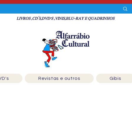
LIVROS ,CD´S,DVD'S ,VINIS,BLU-RAY E QUADRINHOS
VD's
Revistas e outros
Gibis