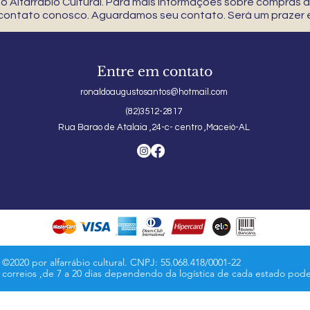
 Alfarrábio Cultural. Para mais informações sobre compras
 contato conosco. Aguardamos seu contato. Será um prazer e
Entre em contato
ronaldoaugustosantos@hotmail.com
(82)3512-2817
Rua Barao de Atalaia ,24-c- centro ,Maceió-AL
©2020 por alfarrábio cultural. CNPJ: 55.068.418/0001-22
s correios ,de 7 a 20 dias dependendo da logística de cada estado pod