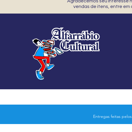
Agradecemos seu interesse no
vendas de itens, entre em
Entregas feitas pelo