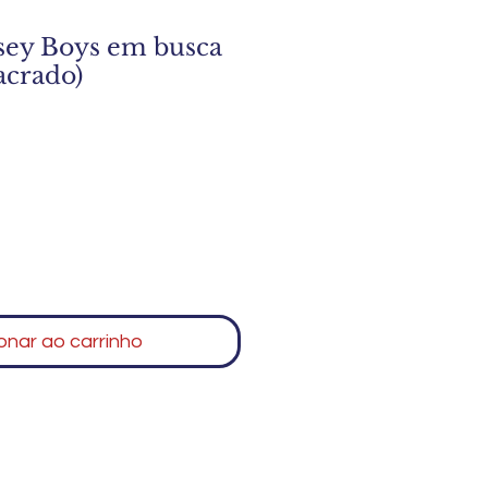
sey Boys em busca
acrado)
onar ao carrinho