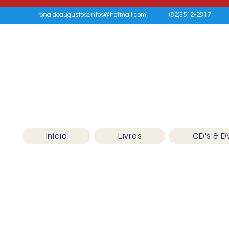
ronaldoaugustosantos@hotmail.com
(82)3512-2817
Início
Livros
CD's & D