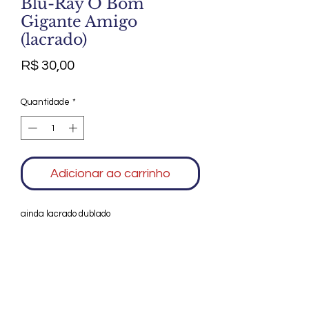
Blu-Ray O Bom
Gigante Amigo
(lacrado)
Preço
R$ 30,00
Quantidade
*
Adicionar ao carrinho
ainda lacrado dublado
Agradecemos seu interesse no Alfarrábio
Cultural. Para mais informações sobre
compras do nosso catálogo, doação ou