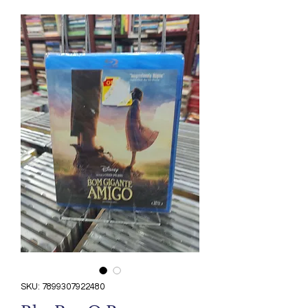
SKU: 7899307922480