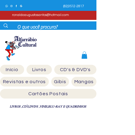
(82)3512-2817
ronaldoaugustosantos@hotmail.com
Início
Livros
CD's & DVD's
Revistas e outros
Gibis
Mangas
Cartões Postais
LIVROS ,CD´S,DVD'S ,VINIS,BLU-RAY E QUADRINHOS