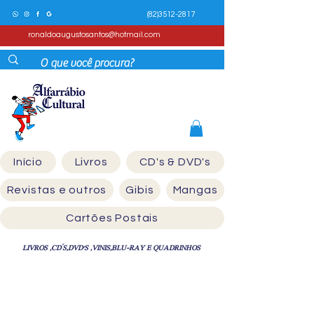
(82)3512-2817
ronaldoaugustosantos@hotmail.com
Início
Livros
CD's & DVD's
Revistas e outros
Gibis
Mangas
Cartões Postais
LIVROS ,CD´S,DVD'S ,VINIS,BLU-RAY E QUADRINHOS