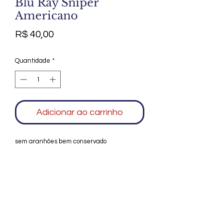
Blu Ray Sniper
Americano
Preço
R$ 40,00
Quantidade
*
Adicionar ao carrinho
sem aranhões bem conservado
Agradecemos seu interesse no Alfarrábio
Cultural. Para mais informações sobre
compras do nosso catálogo, doação ou
vendas de itens, entre em contato
conosco. Aguardamos seu contato. Será