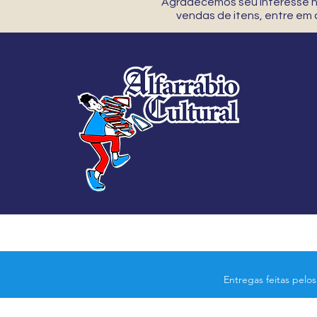
Agradecemos seu interesse no
vendas de itens, entre em
Entregas feitas pelo