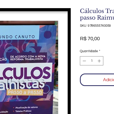
Cálculos Tra
passo Raim
SKU: 9786555740059
Preço
R$ 70,00
Quantidade
*
Adici