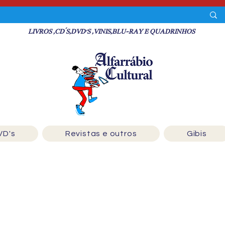
LIVROS ,CD´S,DVD'S ,VINIS,BLU-RAY E QUADRINHOS
VD's
Revistas e outros
Gibis