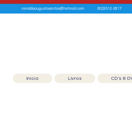
ronaldoaugustosantos@hotmail.com
(82)3512-2817
Início
Livros
CD's & D