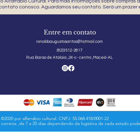
 Alfarrábio Cultural. Para mais informações sobre compras
 contato conosco. Aguardamos seu contato. Será um prazer e
Entre em contato
ronaldoaugustosantos@hotmail.com
(82)3512-2817
Rua Barao de Atalaia ,24-c- centro ,Maceió-AL
©2020 por alfarrábio cultural. CNPJ: 55.068.418/0001-22
s correios ,de 7 a 20 dias dependendo da logística de cada estado pod