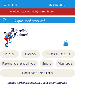
(82)3512-2817
ronaldoaugustosantos@hotmail.com
Início
Livros
CD's & DVD's
Revistas e outros
Gibis
Mangas
Cartões Postais
LIVROS ,CD´S,DVD'S ,VINIS,BLU-RAY E QUADRINHOS