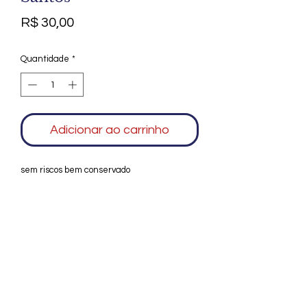
Preço
R$ 30,00
Quantidade
*
Adicionar ao carrinho
sem riscos bem conservado
Agradecemos seu interesse no Alfarrábio
Cultural. Para mais informações sobre
compras do nosso catálogo, doação ou
vendas de itens, entre em contato
conosco. Aguardamos seu contato. Será
um prazer esclarecer as suas dúvidas.