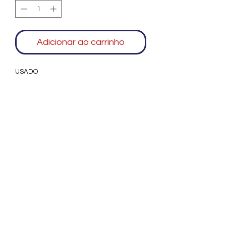
Adicionar ao carrinho
USADO
Agradecemos seu interesse no Alfarrábio
Cultural. Para mais informações sobre
compras do nosso catálogo, doação ou
vendas de itens, entre em contato
conosco. Aguardamos seu contato. Será
um prazer esclarecer as suas dúvidas.