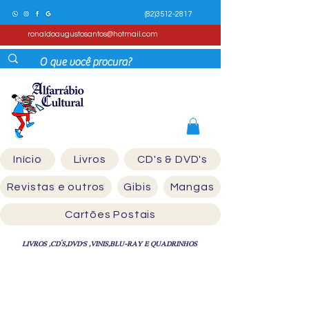
(82)3512-2817
ronaldoaugustosantos@hotmail.com
Início
Livros
CD's & DVD's
Revistas e outros
Gibis
Mangas
Cartões Postais
LIVROS ,CD´S,DVD'S ,VINIS,BLU-RAY E QUADRINHOS