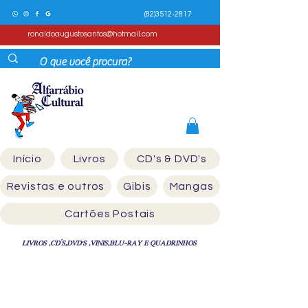
(82)3512-2817
ronaldoaugustosantos@hotmail.com
Início
Livros
CD's & DVD's
Revistas e outros
Gibis
Mangas
Cartões Postais
LIVROS ,CD´S,DVD'S ,VINIS,BLU-RAY E QUADRINHOS