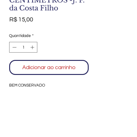
CENTIMETROS -J. F.
da Costa Filho
Preço
R$ 15,00
Quantidade
*
Adicionar ao carrinho
BEM CONSERVADO
Agradecemos seu interesse no Alfarrábio
Cultural. Para mais informações sobre
compras do nosso catálogo, doação ou
vendas de itens, entre em contato
conosco. Aguardamos seu contato. Será