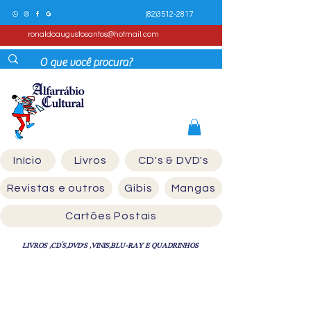
(82)3512-2817
ronaldoaugustosantos@hotmail.com
Início
Livros
CD's & DVD's
Revistas e outros
Gibis
Mangas
Cartões Postais
LIVROS ,CD´S,DVD'S ,VINIS,BLU-RAY E QUADRINHOS