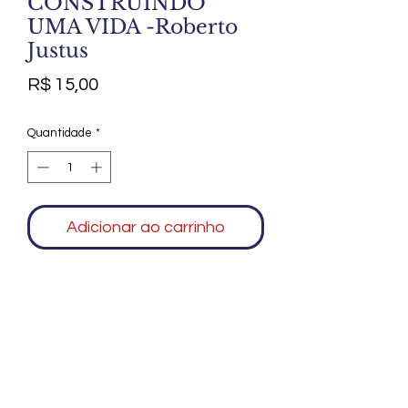
CONSTRUINDO
UMA VIDA -Roberto
Justus
Preço
R$ 15,00
Quantidade
*
Adicionar ao carrinho
Agradecemos seu interesse no Alfarrábio
Cultural. Para mais informações sobre
compras do nosso catálogo, doação ou
vendas de itens, entre em contato
conosco. Aguardamos seu contato. Será
um prazer esclarecer as suas dúvidas.