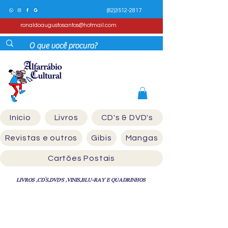
(82)3512-2817
ronaldoaugustosantos@hotmail.com
Início
Livros
CD's & DVD's
Revistas e outros
Gibis
Mangas
Cartões Postais
LIVROS ,CD´S,DVD'S ,VINIS,BLU-RAY E QUADRINHOS