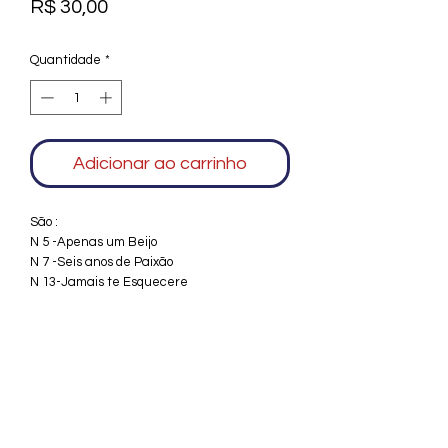
Preço
R$ 30,00
Quantidade
*
Adicionar ao carrinho
São :
N 5 -Apenas um Beijo
N 7 -Seis anos de Paixão
N 13-Jamais te Esquecere
Agradecemos seu interesse no Alfarrábio
Cultural. Para mais informações sobre
compras do nosso catálogo, doação ou
vendas de itens, entre em contato
conosco. Aguardamos seu contato. Será