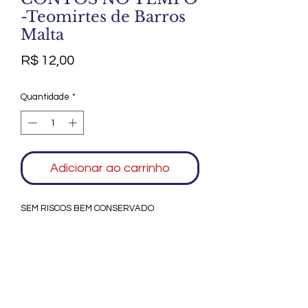
-Teomirtes de Barros
Malta
Preço
R$ 12,00
Quantidade
*
Adicionar ao carrinho
SEM RISCOS BEM CONSERVADO
Agradecemos seu interesse no Alfarrábio
Cultural. Para mais informações sobre
compras do nosso catálogo, doação ou
vendas de itens, entre em contato