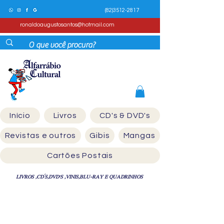
(82)3512-2817
ronaldoaugustosantos@hotmail.com
Início
Livros
CD's & DVD's
Revistas e outros
Gibis
Mangas
Cartões Postais
LIVROS ,CD´S,DVD'S ,VINIS,BLU-RAY E QUADRINHOS