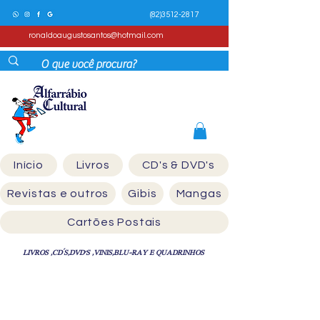
(82)3512-2817
ronaldoaugustosantos@hotmail.com
Início
Livros
CD's & DVD's
Revistas e outros
Gibis
Mangas
Cartões Postais
LIVROS ,CD´S,DVD'S ,VINIS,BLU-RAY E QUADRINHOS