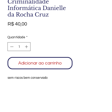
Criminalidade
Informática Danielle
da Rocha Cruz
Preço
R$ 40,00
Quantidade
*
Adicionar ao carrinho
sem riscos bem conservado
Agradecemos seu interesse no Alfarrábio
Cultural. Para mais informações sobre
compras do nosso catálogo, doação ou