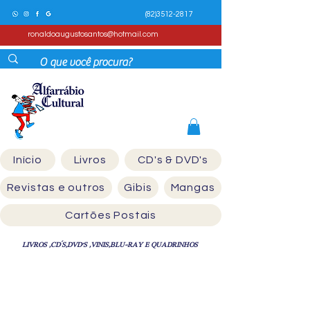
(82)3512-2817
ronaldoaugustosantos@hotmail.com
Início
Livros
CD's & DVD's
Revistas e outros
Gibis
Mangas
Cartões Postais
LIVROS ,CD´S,DVD'S ,VINIS,BLU-RAY E QUADRINHOS