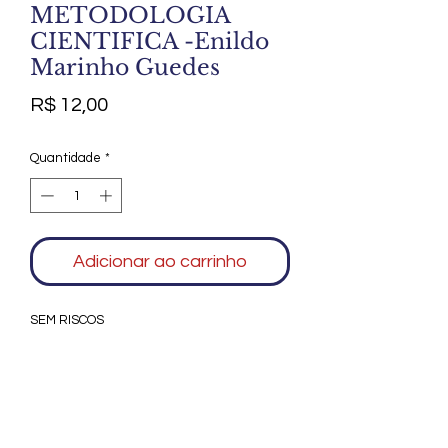
METODOLOGIA
CIENTIFICA -Enildo
Marinho Guedes
Preço
R$ 12,00
Quantidade
*
Adicionar ao carrinho
SEM RISCOS
Agradecemos seu interesse no Alfarrábio
Cultural. Para mais informações sobre
compras do nosso catálogo, doação ou