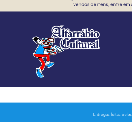
vendas de itens, entre em
Entregas feitas pelo