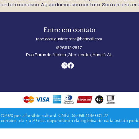
 contato conosco. Aguardamos seu contato. Será um prazer e
Entre em contato
ronaldoaugustosantos@hotmail.com
(82)3512-2817
Rua Barao de Atalaia ,24-c- centro ,Maceió-AL
©2020 por alfarrábio cultural. CNPJ: 55.068.418/0001-22
s correios ,de 7 a 20 dias dependendo da logística de cada estado pod