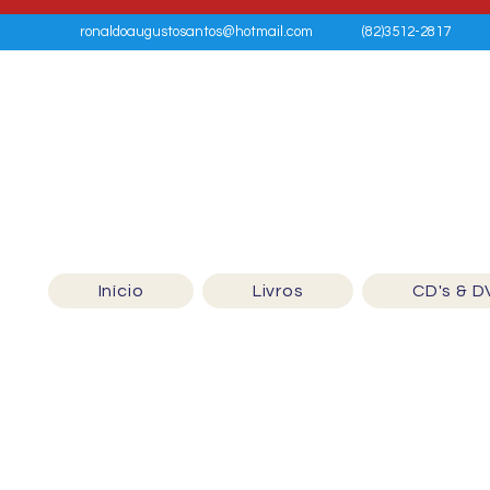
ronaldoaugustosantos@hotmail.com
(82)3512-2817
Início
Livros
CD's & D