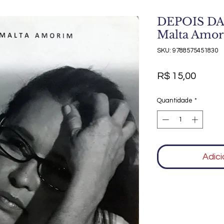
DEPOIS DA
Malta Amo
SKU: 9788575451830
Preço
R$ 15,00
Quantidade
*
Adici