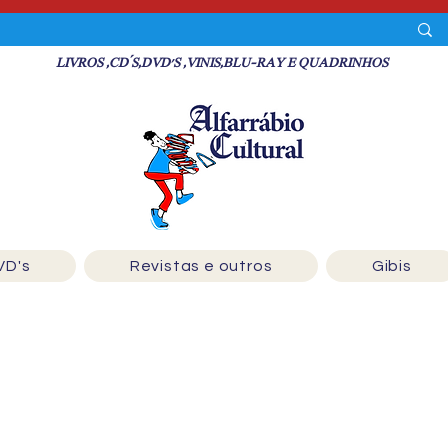
LIVROS ,CD´S,DVD'S ,VINIS,BLU-RAY E QUADRINHOS
VD's
Revistas e outros
Gibis