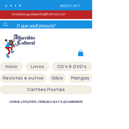
(82)3512-2817
ronaldoaugustosantos@hotmail.com
Início
Livros
CD's & DVD's
Revistas e outros
Gibis
Mangas
Cartões Postais
LIVROS ,CD´S,DVD'S ,VINIS,BLU-RAY E QUADRINHOS