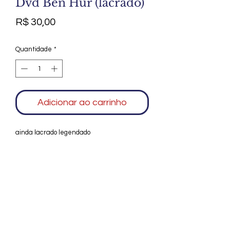
Dvd Ben Hur (lacrado)
Preço
R$ 30,00
Quantidade
*
Adicionar ao carrinho
ainda lacrado legendado
Agradecemos seu interesse no Alfarrábio
Cultural. Para mais informações sobre
compras do nosso catálogo, doação ou
vendas de itens, entre em contato
conosco. Aguardamos seu contato. Será
um prazer esclarecer as suas dúvidas.