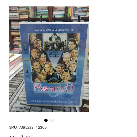
SKU: 7895233142305