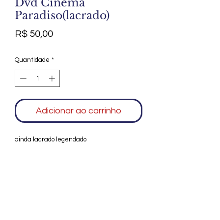
Dvd Cinema
Paradiso(lacrado)
Preço
R$ 50,00
Quantidade
*
Adicionar ao carrinho
ainda lacrado legendado
Agradecemos seu interesse no Alfarrábio
Cultural. Para mais informações sobre
compras do nosso catálogo, doação ou
vendas de itens, entre em contato
conosco. Aguardamos seu contato. Será