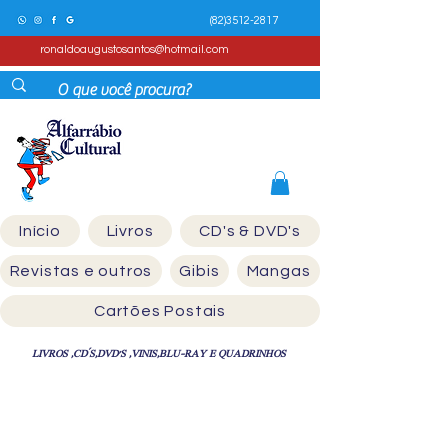
(82)3512-2817
ronaldoaugustosantos@hotmail.com
Início
Livros
CD's & DVD's
Revistas e outros
Gibis
Mangas
Cartões Postais
LIVROS ,CD´S,DVD'S ,VINIS,BLU-RAY E QUADRINHOS