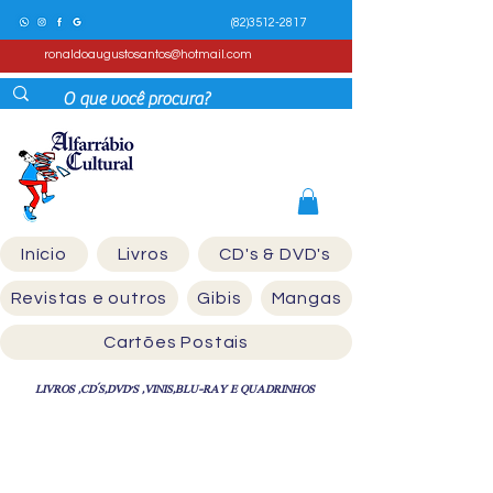
(82)3512-2817
ronaldoaugustosantos@hotmail.com
Início
Livros
CD's & DVD's
Revistas e outros
Gibis
Mangas
Cartões Postais
LIVROS ,CD´S,DVD'S ,VINIS,BLU-RAY E QUADRINHOS