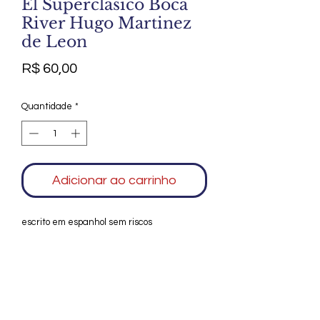
El Superclasico Boca
River Hugo Martinez
de Leon
Preço
R$ 60,00
Quantidade
*
Adicionar ao carrinho
escrito em espanhol sem riscos
Agradecemos seu interesse no Alfarrábio
Cultural. Para mais informações sobre
compras do nosso catálogo, doação ou