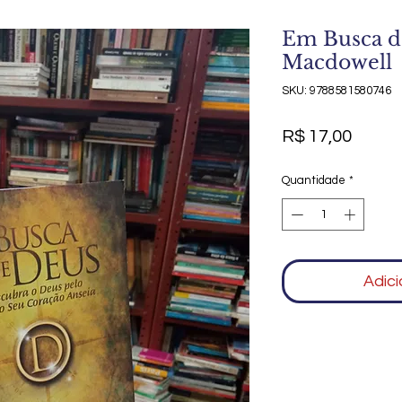
Em Busca d
Macdowell
SKU: 9788581580746
Preço
R$ 17,00
Quantidade
*
Adici