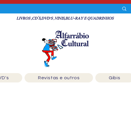
LIVROS ,CD´S,DVD'S ,VINIS,BLU-RAY E QUADRINHOS
VD's
Revistas e outros
Gibis