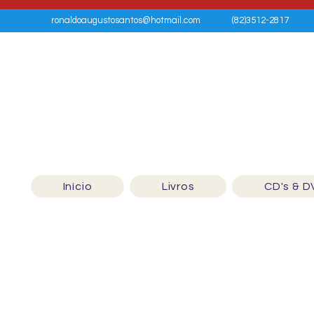
ronaldoaugustosantos@hotmail.com
(82)3512-2817
Início
Livros
CD's & D