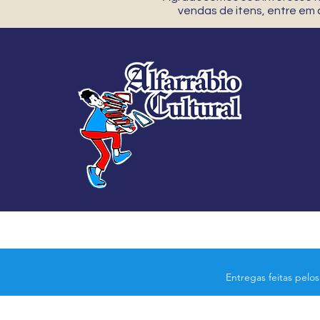
vendas de itens, entre em
Entregas feitas pelo