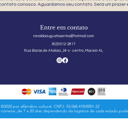
 contato conosco. Aguardamos seu contato. Será um prazer e
Entre em contato
ronaldoaugustosantos@hotmail.com
(82)3512-2817
Rua Barao de Atalaia ,24-c- centro ,Maceió-AL
©2020 por alfarrábio cultural. CNPJ: 55.068.418/0001-22
s correios ,de 7 a 20 dias dependendo da logística de cada estado pod